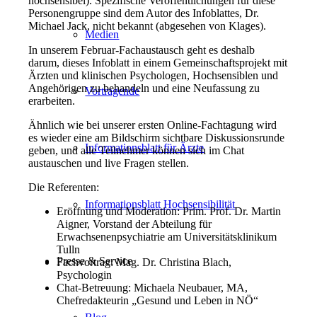
hochsensibel). Spezifische Veröffentlichungen für diese
Personengruppe sind dem Autor des Infoblattes, Dr.
Michael Jack, nicht bekannt (abgesehen von Klages).
Medien
In unserem Februar-Fachaustausch geht es deshalb
darum, dieses Infoblatt in einem Gemeinschaftsprojekt mit
Ärzten und klinischen Psychologen, Hochsensiblen und
Angehörigen zu behandeln und eine Neufassung zu
Vortragende
erarbeiten.
Ähnlich wie bei unserer ersten Online-Fachtagung wird
es wieder eine am Bildschirm sichtbare Diskussionsrunde
Informationsblatt für Ärzte
geben, und alle Teilnehmer können sich im Chat
austauschen und live Fragen stellen.
Die Referenten:
Informationsblatt Hochsensibilität
Eröffnung und Moderation: Prim. Prof. Dr. Martin
Aigner, Vorstand der Abteilung für
Erwachsenenpsychiatrie am Universitätsklinikum
Tulln
Presse & Service
Fachvortrag: Mag. Dr. Christina Blach,
Psychologin
Chat-Betreuung: Michaela Neubauer, MA,
Chefredakteurin „Gesund und Leben in NÖ“