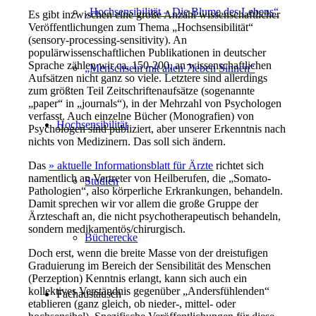
„Hochsensibilität – Die Blume des Lebens“
Es gibt inzwischen eine große Anzahl wissenschaftlicher
Veröffentlichungen zum Thema „Hochsensibilität“
(sensory-processing-sensitivity). An
populärwissenschaftlichen Publikationen in deutscher
Sprache zählen wir ca. 150-200, an wissenschaftlichen
„Menschsein mit allen 7ieben Sinnen“
Aufsätzen nicht ganz so viele. Letztere sind allerdings
zum größten Teil Zeitschriftenaufsätze (sogenannte
„paper“ in „journals“), in der Mehrzahl von Psychologen
verfasst. Auch einzelne Bücher (Monografien) von
Hochsensibilität
Psychologen sind publiziert, aber unserer Erkenntnis nach
nichts von Medizinern. Das soll sich ändern.
Das
» aktuelle Informationsblatt für Ärzte
richtet sich
namentlich an Vertreter von Heilberufen, die „Somato-
Studien
Pathologien“, also körperliche Erkrankungen, behandeln.
Damit sprechen wir vor allem die große Gruppe der
Ärzteschaft an, die nicht psychotherapeutisch behandeln,
sondern medikamentös/chirurgisch.
Bücherecke
Doch erst, wenn die breite Masse von der dreistufigen
Graduierung im Bereich der Sensibilität des Menschen
(Perzeption) Kenntnis erlangt, kann sich auch ein
kollektives Verständnis gegenüber „Andersfühlenden“
Fachaustausch
etablieren (ganz gleich, ob nieder-, mittel- oder