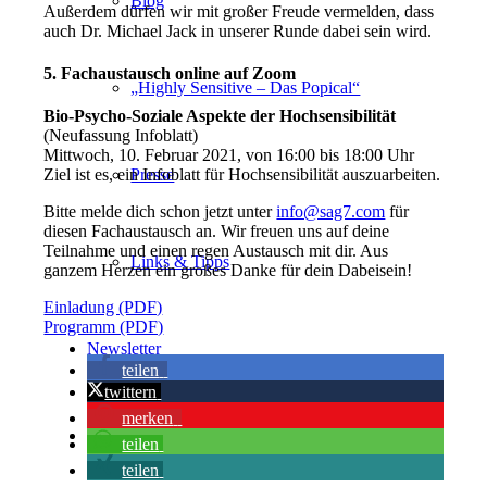
Blog
Außerdem dürfen wir mit großer Freude vermelden, dass
auch Dr. Michael Jack in unserer Runde dabei sein wird.
5. Fachaustausch online auf Zoom
„Highly Sensitive – Das Popical“
Bio-Psycho-Soziale Aspekte der Hochsensibilität
(Neufassung Infoblatt)
Mittwoch, 10. Februar 2021, von 16:00 bis 18:00 Uhr
Presse
Ziel ist es, ein Infoblatt für Hochsensibilität auszuarbeiten.
Bitte melde dich schon jetzt unter
info@sag7.com
für
diesen Fachaustausch an. Wir freuen uns auf deine
Teilnahme und einen regen Austausch mit dir. Aus
Links & Tipps
ganzem Herzen ein großes Danke für dein Dabeisein!
Einladung (PDF)
Programm (PDF)
Newsletter
teilen
twittern
merken
Mitglied werden
teilen
teilen