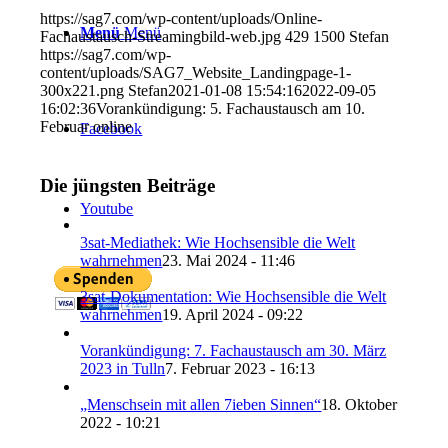
https://sag7.com/wp-content/uploads/Online-
Menü
Menü
Fachaustausch-Streamingbild-web.jpg
429
1500
Stefan
https://sag7.com/wp-
content/uploads/SAG7_Website_Landingpage-1-
300x221.png
Stefan
2021-01-08 15:54:16
2022-09-05
16:02:36
Vorankündigung: 5. Fachaustausch am 10.
Februar online
Facebook
Die jüngsten Beiträge
Youtube
3sat-Mediathek: Wie Hochsensible die Welt
wahrnehmen
23. Mai 2024 - 11:46
3sat-Dokumentation: Wie Hochsensible die Welt
wahrnehmen
19. April 2024 - 09:22
Vorankündigung: 7. Fachaustausch am 30. März
2023 in Tulln
7. Februar 2023 - 16:13
„Menschsein mit allen 7ieben Sinnen“
18. Oktober
2022 - 10:21