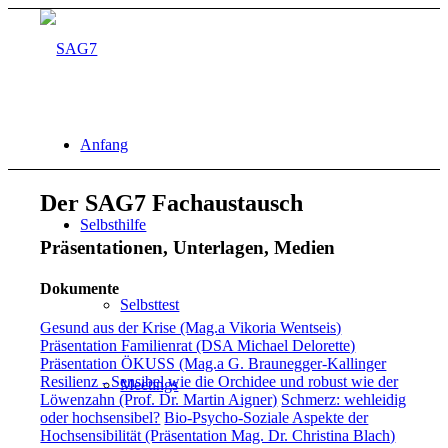
Anfang
Der SAG7 Fachaustausch
Selbsthilfe
Präsentationen, Unterlagen, Medien
Dokumente
Selbsttest
Gesund aus der Krise (Mag.a Vikoria Wentseis)
Präsentation Familienrat (DSA Michael Delorette)
Präsentation ÖKUSS (Mag.a G. Braunegger-Kallinger
Resilienz - Sensibel wie die Orchidee und robust wie der
Meetings
Löwenzahn (Prof. Dr. Martin Aigner)
Schmerz: wehleidig
oder hochsensibel?
Bio-Psycho-Soziale Aspekte der
Hochsensibilität (Präsentation Mag. Dr. Christina Blach)