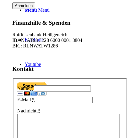
Menü
Menü
Finanzhilfe & Spenden
Raiffeisenbank Heiligeneich
Facebook
IBAN: AT93 3228 6000 0001 8804
BIC: RLNWATW1286
Youtube
Kontakt
Name
*
E-Mail
*
Nachricht
*