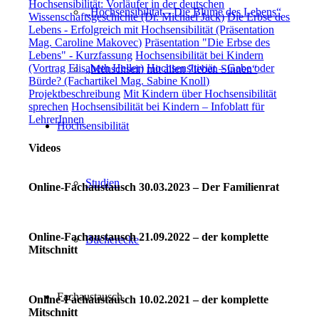
Hochsensibilität: Vorläufer in der deutschen
„Hochsensibilität – Die Blume des Lebens“
Wissenschaftsgeschichte (Dr. Michael Jack)
Die Erbse des
Lebens - Erfolgreich mit Hochsensibilität (Präsentation
Mag. Caroline Makovec)
Präsentation "Die Erbse des
Lebens" - Kurzfassung
Hochsensibilität bei Kindern
(Vortrag Elisabeth Heller)
Hochsensitiviät – Gabe oder
„Menschsein mit allen 7ieben Sinnen“
Bürde? (Fachartikel Mag. Sabine Knoll)
Projektbeschreibung
Mit Kindern über Hochsensibilität
sprechen
Hochsensibilität bei Kindern – Infoblatt für
LehrerInnen
Hochsensibilität
Videos
Studien
Online-Fachaustausch 30.03.2023 – Der Familienrat
Online-Fachaustausch 21.09.2022 – der komplette
Bücherecke
Mitschnitt
Fachaustausch
Online-Fachaustausch 10.02.2021 – der komplette
Mitschnitt